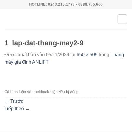
Bỏ
HOTLINE: 0243.215.1773 - 0888.755.666
qua
nội
dung
1_lap-dat-thang-may2-9
Được xuất bản vào
05/11/2024
tại
650 × 509
trong
Thang
máy gia đình ANLIFT
Cả bình luận và trackback hiện đều bị đóng.
←
Trước
Tiếp theo
→