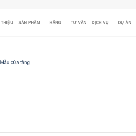
 THIỆU
SẢN PHẨM
HÃNG
TƯ VẤN
DỊCH VỤ
DỰ ÁN
Mẫu cửa tầng