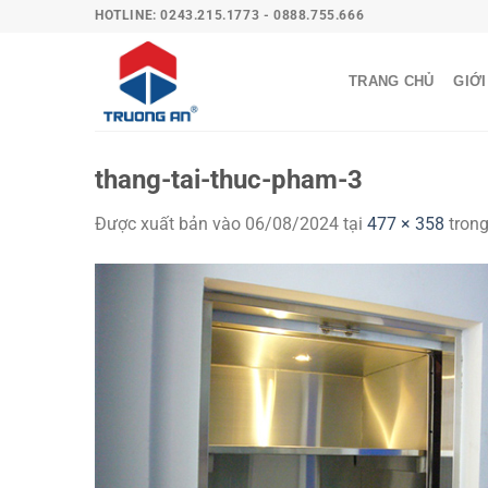
Bỏ
HOTLINE: 0243.215.1773 - 0888.755.666
qua
nội
TRANG CHỦ
GIỚI
dung
thang-tai-thuc-pham-3
Được xuất bản vào
06/08/2024
tại
477 × 358
tron