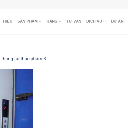
 THIỆU
SẢN PHẨM
HÃNG
TƯ VẤN
DỊCH VỤ
DỰ ÁN
g
thang-tai-thuc-pham-3